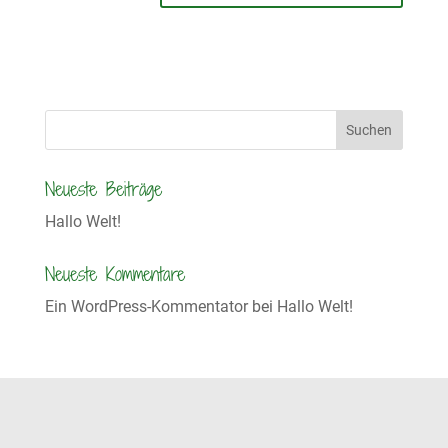
A
l
t
e
r
n
a
Neueste Beiträge
t
Hallo Welt!
i
v
Neueste Kommentare
e
Ein WordPress-Kommentator
bei
Hallo Welt!
: